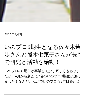
2022年4月5日
いのプロ3期生となる佐々木茉
歩さんと熊木七菜子さんが長岡
で研究と活動を始動！
いのプロの1期生が卒業して少し寂しくもありまし
たが，4月から新たに2名のいのプロ3期生が加わり
ました！なんだかんだでいのプロも3年目を迎えま
した。3期生の二人も1期生や2期生に負けない面白
いバックグラウンドを持っています。...