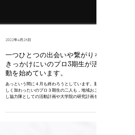
2022年4月26日
一つひとつの出会いや繋がりを
きっかけにいのプロ3期生が活
動を始めています。
あっという間に４月も終わろうとしています。新
しく加わったいのプロ３期生の二人も，地域おこ
し協力隊としての活動計画や大学院の研究計画を
まとめたり，研究助成金の申請にチャレンジした
りするなど，書類づくりに追われっぱなしで，悩
んだり迷ったりする日々を送っていました。二人
にとっては...