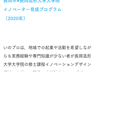
長岡市×長岡造形大学大学院
イノベーター育成プログラム
（2020年）
いのプロは，地域での起業や活動を希望しなが
らも実務経験や専門知識が少ない者が長岡造形
大学大学院の修士課程イノベーションデザイン
領域に在学し，現役の大学院生としてデザイン
のスキルや知見を学びながら研究を行い，その
成果を活動に生かして地域の課題解決を目指す
プログラムです。
このプログラムでは，地域お
こし協力隊員としての活動と大学院生としての
研究の両立を図るために，「半学半域型」の地
域おこし協力隊制度を長岡市が導入し，長岡造
形大学が隊員の募集や活動支援，研究指導等を