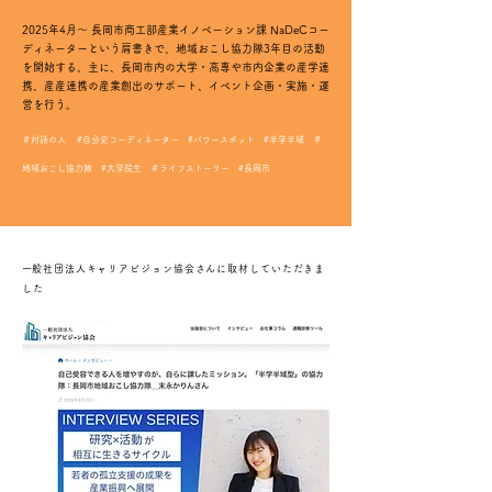
2025年4月〜 長岡市商工部産業イノベーション課 NaDeCコー
ディネーターという肩書きで、地域おこし協力隊3年目の活動
を開始する。主に、長岡市内の大学
・
​高専や市内企業の産学連
携、産産連携の産業創出のサポート、イベント企画・実施・運
営を行う。
＃対話の人 #自分史コーディネーター #パワースポット #半学半域 ＃
地域おこし協力隊 #大学院生 ＃ライフストーリー #長岡市
​一般社団法人キャリアビジョン協会さんに取材していただきま
した