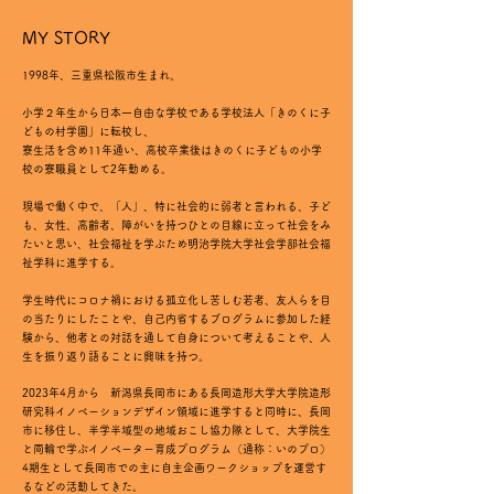
MY STORY
1998年、三重県松阪市生まれ。
小学２年生から日本一自由な学校である学校法人「きのくに子
どもの村学園」に転校し、
寮生活を含め11年通い、高校卒業後はきのくに子どもの小学
校の寮職員として2年勤める。
現場で働く中で、「人」、特に社会的に弱者と言われる、子ど
も、女性、高齢者、障がいを持つひとの目線に立って社会をみ
たいと思い、社会福祉を学ぶため明治学院大学社会学部社会福
祉学科に進学する。
学生時代にコロナ禍における孤立化し苦しむ若者、友人らを目
の当たりにしたことや、自己内省するブログラムに参加した経
験から、他者との対話を通して自身について考えることや、人
生を振り返り語ることに興味を持つ。
2023年4月から 新潟県長岡市にある長岡造形大学大学院造形
研究科イノベーションデザイン領域に進学すると同時に、
長岡
市に移住し、半学半域型の地域おこし協力隊として、大学院生
と両輪で学ぶイノベーター育成プログラム（通称：いのプロ）
4期生として長岡市での主に自主企画ワークショップを運営す
るなどの活動してきた。